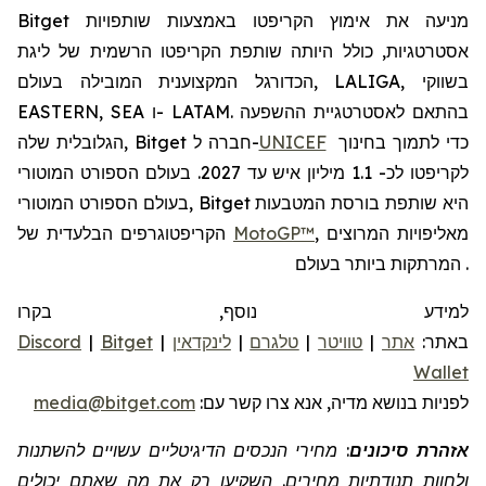
Bitget מניעה את אימוץ הקריפטו באמצעות שותפויות
אסטרטגיות, כולל היותה שותפת הקריפטו הרשמית של ליגת
הכדורגל המקצוענית המובילה בעולם, LALIGA, בשווקי
EASTERN, SEA ו- LATAM. בהתאם לאסטרטגיית ההשפעה
כדי לתמוך בחינוך
UNICEF
הגלובלית שלה, Bitget חברה ל-
לקריפטו לכ- 1.1 מיליון איש עד 2027. בעולם הספורט המוטורי
בעולם הספורט המוטורי, Bitget היא שותפת בורסת המטבעות
, מאליפויות המרוצים
MotoGP™
הקריפטוגרפים הבלעדית של
המרתקות ביותר בעולם.
למידע נוסף, בקרו
באתר:
אתר
|
טוויטר
|
טלגרם
|
לינקדאין
|
Bitget
|
Discord
Wallet
לפניות
בנושא מדיה, אנא צרו קשר
עם:
media@bitget.com
אזהרת סיכונים
: מחירי הנכסים הדיגיטליים עשויים להשתנות
ולחוות תנודתיות מחירים. השקיעו רק את מה שאתם יכולים