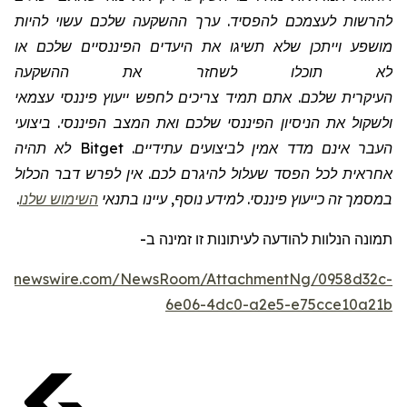
להרשות לעצמכם להפסיד. ערך ההשקעה שלכם עשוי להיות
מושפע וייתכן שלא תשיגו את היעדים הפיננסיים שלכם או
לא תוכלו לשחזר את ההשקעה
העיקרית שלכם. אתם תמיד צריכים לחפש ייעוץ פיננסי עצמאי
ולשקול את הניסיון הפיננסי שלכם ואת המצב הפיננסי. ביצועי
העבר אינם מדד אמין לביצועים עתידיים.
Bitget
לא תהיה
אחראית לכל הפסד שעלול להיגרם לכם. אין לפרש דבר הכלול
במסמך זה כייעוץ פיננסי. למידע נוסף, עיינו בתנאי
השימוש שלנו
.
תמונה
הנלוות
להודעה לעיתונות זו
זמינה
ב
-
obenewswire.com/NewsRoom/AttachmentNg/0958d32c-
6e06-4dc0-a2e5-e75cce10a21b