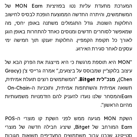
המערכת מתעדת עליות נטו בפוזיציות
MON Earn
של
המשתמשים, והיתרה החדשה הממוצעת הופכת לבסיס לחישוב
החלוקות השונות. גודל התגמולים משתנה באופן יחסי, מה
שמאפשר לסוחרים חדשים ומנוסים כאחד להתחרות באופן הוגן
לאורך כל תקופת הקמפיין. החלוקות יוענקו תוך חמישה ימי
עסקים לאחר סגירת האירוע.
"MON היא תוספת מרגשת כי היא מייצגת את הפרק הבא של
עיצוב בלוקצ'יין שמבוסס על ביצועים," אמרה גרייסי צ'ן
(
Gracy
Chen
)
,
מנכ"לית Bitget
.
"המשתמשים רוצים תועלת אמיתית,
תשואה אמיתית והשתתפות אמיתית, ותוכניות ה-
On-Chain
Earn
והמסחר שלנו נועדו להעניק להם הזדמנויות משמעותיות
מהיום הראשון
".
השקת
MON
מגיעה ממש לפני השקת קו מוצרי ה-
POS
Earn
המורחב של
Bitget
, שיציג חבילה חדשה של מוצרי
סטייקינג
שנבנו עבור משתמשים המעדיפים תשואות מגובות