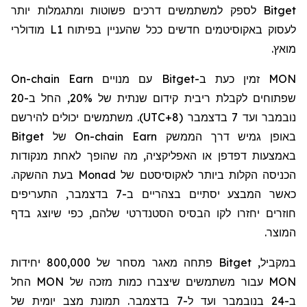
Bitget
לספק למשתמשים דרכים פשוטות ומתגמלות יותר
לעסוק באקוסיטמים חדשים ככל שהעניין בפיתוח
L1
מודולרי
מואץ.
MON
זמין כעת ב-
Bitget
עם מנויים
On-chain Earn
שפתוחים לקבלת ריבית קידום שנתית של 20%, החל ב-20
נובמבר ועד 7 בדצמבר (
UTC+8
). משתמשים יכולים להירשם
באופן גמיש דרך הממשק
On-chain Earn
של
Bitget
באמצעות דפדפן או האפליקציה, מה שהופך לאחת מנקודות
הכניסה הקלות ביותר לאקוסיסטם של
Monad
בעת ההשקה.
כאשר המבצע יסתיים בצהריים ב-7 בדצמבר, התעריפים
חוזרים יחזרו לקו הבסיס הסטנדרטי שלהם, כפי שיוצג בדף
המוצר.
במקביל,
Bitget
פתחה מאגר מסחר של 800,000 יחידות
MON
עבור משתמשים שיצברו כמות מזכה של
MON
החל
ב-24 בנובמבר ועד ל-7 בדצמבר. תמונת מצב יומית של