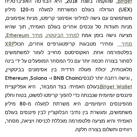
Bitget
,
שהוקמה
בשנת 2018, היא הבורסה האוניברסלית
(
UEX
)
הגדולה בעולם
המשרתת למעלה מ-120
מיליון
משתמשים
עם גישה למיליוני אסימוני קריפטו, מניות אסימונים,
מניות תעודות סל ונכסים אחרים בעולם האמיתי, תוך שהיא
מציעה גישה בזמן אמת
למחיר הביטקוין
,
מחיר
Ethereum
,
מחיר
ומחירי מטבעות קריפטוגרפיים אחרים, הכול
XRP
בפלטפורמה אחת. האקוסיסטם מחוייב לעזור למשתמשים
לסחור בצורה חכמה יותר עם כלי המסחר המופעלים על ידי בינה
מלאכותית, יכולת פעולה הדדית בין אסימונים בביטקויין,
, וגישה רחבה יותר לנכסים
BNB Chain
ו-
Solana
,
Ethereum
Wallet
Bitget
בעולם האמיתי. בצד המבוזר,
היא אפליקציית
פיננסים יומיומית שנבנתה כדי להפוך קריפטו לפשוט, בטוח וחלק
מהפיננסים היומיומיים. היא
משרתת
למעלה
מ
-80
מיליון
משתמשים
,
ומגשרת
בין
נתיבי
הבלוקצ
'
יין
לבין
פיננסים
בעולם
האמיתי
והיא
מצי
עה
פלטפורמה
מוכללת
לכניסה
ויציאה
,
מסחר
,
רווחים
ותשלום
בצורה
חלקה
.