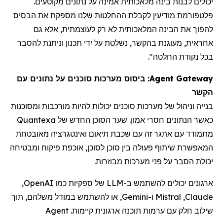
יכולים לבנות בינה מלאכותית אמינה על נתונים מקוטעים.
פלטפורמת מודיעין
לקבלת
ההחלטות שלנו מספקת את הבסיס
להפוך את הבינה המלאכותית לא רק לעוצמתית, אלא גם
אחראית, מעוגנת בהקשר, נשלטת על ידי תכנון וניתנת להסבר
בכל נקודת החלטה".
Agent Gateway
: ביסוס מערכות סוכנים על נתונים עם
הקשר
בנייה וניהול של מערכות סוכנים יכולות להיות מורכבות ומסוכנות
כאשר הנתונים חסרי אמון. שער הסוכן החדש של Quantexa
מתמודד עם אתגר זה עם שכבת תיאום ואינטגרציה מאובטחת
המאפשרת שיתוף פעולה בין סוכן לסוכן, אוכפת פיקוח ומבטיחה
יכולת הסבר על פני מערכות מבוזרות.
ארגונים יכולים להשתמש ב-
LLM
של ספקיות כמו
OpenAI
,
Claude
,
Mistral
ו-
Gemini
, או להשתמש במודל משלהם, תוך
שילוב חלק עם ערמות תוכנה ארגונית קיימות
.
Agent