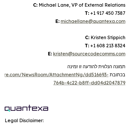
C:
Michael Lane, VP of External Relations
T:
+1 917 450 7387
E:
michaellane@quantexa.com
C:
Kristen Stippich
T:
+1 608 213 8324
E:
kristen@sourcecodecomms.com
תמונה הנלווית להודעה זו זמינה
בכתובת
swire.com/NewsRoom/AttachmentNg/dd516693-
764b-4c22-b8ff-dd04d2047879
Legal Disclaimer: