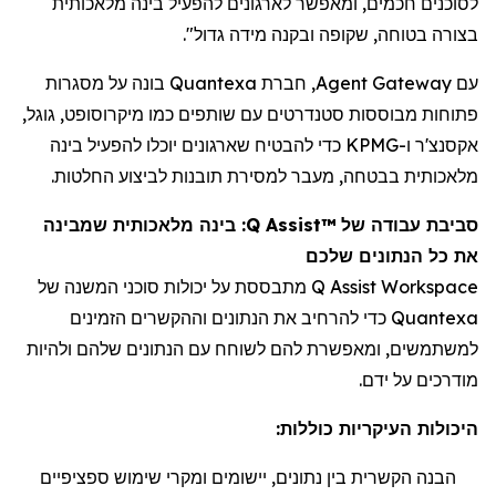
לסוכנים חכמים, ומאפשר לארגונים להפעיל בינה מלאכותית
בצורה בטוחה, שקופה ובקנה מידה גדול".
עם Agent Gateway,
חברת
Quantexa בונה על מסגרות
פתוחות מבוססות סטנדרטים עם שותפים כמו מיקרוסופט, גוגל,
אקסנצ'ר ו-KPMG כדי להבטיח שארגונים יוכלו להפעיל בינה
מלאכותית בבטחה, מעבר למסירת תובנות לביצוע החלטות.
סביבת עבודה של
Q Assist™
: בינה מלאכותית שמבינה
את כל הנתונים
שלכם
Q Assist Workspace
מתבססת על יכולות סוכני המשנה של
Quantexa
כדי להרחיב את הנתונים
וההקשרים הזמינים
למשתמשים, ומאפשרת להם לשוחח עם הנתונים שלהם ולהיות
מודרכים על ידם.
היכולות העיקריות כוללות:
הבנה הקשרית בין נתונים, יישומים ומקרי שימוש ספציפיים