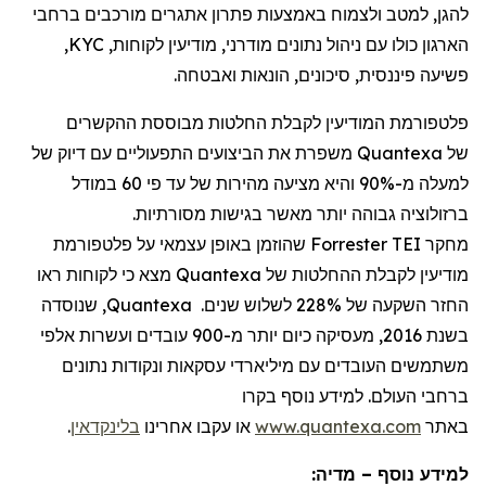
להגן, למטב ולצמוח באמצעות פתרון אתגרים מורכבים ברחבי
הארגון כולו עם ניהול נתונים מודרני, מודיעין לקוחות,
KYC
,
פשיעה פיננסית, סיכונים, הונאות ואבטחה.
פלטפורמת המודיעין לקבלת החלטות מבוססת ההקשרים
של
Quantexa
משפרת את הביצועים התפעוליים עם דיוק של
למעלה מ-90% והיא מציעה מהירות של עד פי 60 במודל
ברזולוציה גבוהה יותר מאשר בגישות מסורתיות.
מחקר
Forrester TEI
שהוזמן באופן עצמאי על פלטפורמת
מודיעין לקבלת ההחלטות של
Quantexa
מצא כי לקוחות ראו
החזר השקעה של 228% לשלוש שנים.
Quantexa
, שנוסדה
בשנת 2016, מעסיקה כיום יותר מ-
900
עובדים ועשרות אלפי
משתמשים העובדים עם מיליארדי עסקאות ונקודות נתונים
ברחבי העולם. למידע נוסף בקרו
באתר
www.quantexa.com
או עקבו אחרינו
בלינקדאין
.
למידע נוסף – מדיה: