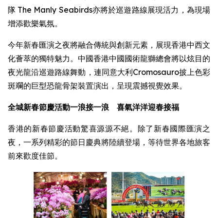
隊 The Manly Seabirds亦將於巡遊路線展現活力，為現場
增添歡樂氣氛。
今年新春匯演之夜將融合傳統與創新元素，展現香港中西文
化薈萃的獨特魅力。中國香港中國國術龍獅總會將以炫目的
夜光龍沿巡遊路線舞動，連同意大利Cromosauro披上色彩
斑斕的巨型恐龍骨架裝置演出，呈現震撼視覺效果。
全城新春節慶活動一浪接一浪 喜氣洋洋迎春接福
香港的新春節慶活動驚喜源源不絕。除了新春國際匯演之
夜，一系列精彩的節日慶典將陸續登場，等待世界各地旅客
前來歡度佳節。