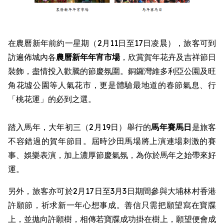
在農曆新年前約一星期（2月11日至17日凌晨），旅客可到
訪遍佈城內各
農曆新年
年宵市場
，欣賞賀年花卉及吉祥節日
裝飾，盡情投入歡騰的節慶氛圍。銅鑼灣維多利亞公園及旺
角花墟公園等人氣花市，更是體驗最地道的春節氣息、行
「桃花運」的必到之選。
踏入馬年，大年初三（2月19日）舉行的
馬年賽馬日
是旅客
不容錯過的賀年節目。屆時沙田馬場將上演連場刺激的賽
事、娛樂表演，加上濃厚節慶氣氛，為你於馬年之始帶來好
運。
另外，旅客亦可於2月17日至3月3日期間參與大埔林村香港
許願節，祈求新一年心想事成。善信只需把願望寫在寶牒
上，並拋向許願樹，相傳若寶牒成功掛在樹上，願望便會成