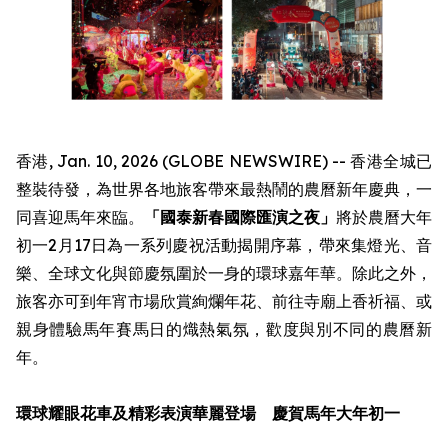
香港, Jan. 10, 2026 (GLOBE NEWSWIRE) -- 香港全城已
整裝待發，為世界各地旅客帶來最熱鬧的農曆新年慶典，一
同喜迎馬年來臨。
「國泰新春國際匯演之夜」
將於農曆大年
初一2月17日為一系列慶祝活動揭開序幕，帶來集燈光、音
樂、全球文化與節慶氛圍於一身的環球嘉年華。除此之外，
旅客亦可到年宵市場欣賞絢爛年花、前往寺廟上香祈福、或
親身體驗馬年賽馬日的熾熱氣氛，歡度與別不同的農曆新
年。
環球耀眼花車及精彩表演華麗登場 慶賀馬年大年初一