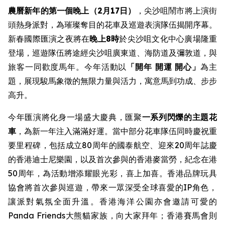
農曆新年的第一個晚上（2月17日）
，尖沙咀鬧市將上演街
頭熱身派對，為璀璨奪目的花車及巡遊表演隊伍揭開序幕。
新春國際匯演之夜將在
晚上8時
於尖沙咀文化中心廣場隆重
登場，巡遊隊伍將途經尖沙咀廣東道、海防道及彌敦道，與
旅客一同歡度馬年。今年活動以
「開年
開運 開心」
為主
題，展現駿馬象徵的無限力量與活力，寓意馬到功成、步步
高升。
今年匯演將化身一場盛大慶典，匯聚
一系列閃爍的主題花
車
，為新一年注入滿滿好運。當中部分花車隊伍同時慶祝重
要里程碑，包括成立80周年的國泰航空、迎來20周年誌慶
的香港迪士尼樂園，以及首次參與的香港麥當勞，紀念在港
50周年，為活動增添耀眼光彩，喜上加喜。香港品牌玩具
協會將首次參與巡遊，帶來一眾深受全球喜愛的IP角色，
讓派對氣氛全面升溫。香港海洋公園亦會邀請可愛的
Panda Friends大熊貓家族，向大家拜年；香港賽馬會則