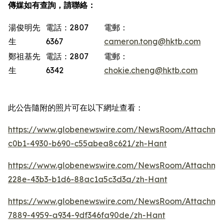
傳媒如有查詢，請聯絡：
湯俊明先
電話：2807
電郵：
生
6367
cameron.tong@hktb.com
鄭祖基先
電話：2807
電郵：
生
6342
chokie.cheng@hktb.com
此公告隨附的照片可在以下網址查看：
https://www.globenewswire.com/NewsRoom/Attachm
c0b1-4930-b690-c55abea8c621/zh-Hant
https://www.globenewswire.com/NewsRoom/Attachme
228e-43b3-b1d6-88ac1a5c3d3a/zh-Hant
https://www.globenewswire.com/NewsRoom/Attachm
7889-4959-a934-9df346fa90de/zh-Hant