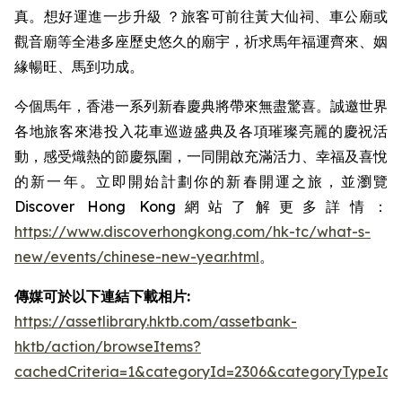
真。想好運進一步升級 ？旅客可前往黃大仙祠、車公廟或
觀音廟等全港多座歷史悠久的廟宇，祈求馬年福運齊來、姻
緣暢旺、馬到功成。
今個馬年，香港一系列新春慶典將帶來無盡驚喜。誠邀世界
各地旅客來港投入花車巡遊盛典及各項璀璨亮麗的慶祝活
動，感受熾熱的節慶氛圍，一同開啟充滿活力、幸福及喜悅
的新一年。立即開始計劃你的新春開運之旅，並瀏覽
Discover Hong Kong網站了解更多詳情：
https://www.discoverhongkong.com/hk-tc/what-s-
new/events/chinese-new-year.html
。
傳媒可於以下連結下載相片:
https://assetlibrary.hktb.com/assetbank-
hktb/action/browseItems?
cachedCriteria=1&categoryId=2306&categoryTypeId=