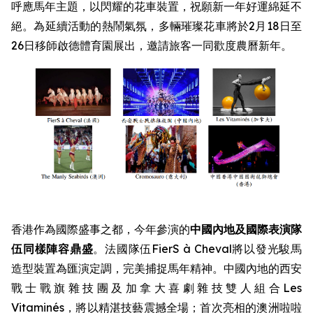
呼應馬年主題，以閃耀的花車裝置，祝願新一年好運綿延不
絕。為延續活動的熱鬧氣氛，多輛璀璨花車將於2月18日至
26日移師啟德體育園展出，邀請旅客一同歡度農曆新年。
香港作為國際盛事之都，今年參演的
中國內地及國際表演隊
伍同樣陣容鼎盛
。法國隊伍FierS à Cheval將以發光駿馬
造型裝置為匯演定調，完美捕捉馬年精神。中國內地的西安
戰士戰旗雜技團及加拿大喜劇雜技雙人組合Les
Vitaminés，將以精湛技藝震撼全場；首次亮相的澳洲啦啦